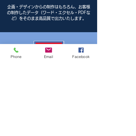
企画・デザインからの制作はもちろん、お客様
の制作したデータ（ワード・エクセル・PDFな
ど）をそのまま高品質で出力いたします。
Phone
Email
Facebook
​切手・はがき・収入印紙・
レターパック
​当社で取り扱っております。
お気軽にお越しください。
C
ontact