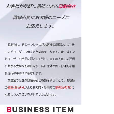
​お客様が気軽に相談できる
印刷会社
臨機応変にお客様のニーズに
お応えします。
印刷物は、その一つひとつがお客様の創造(おもい)を
エンドユーザーへ
伝える
ためのツールです。
時にはエン
ドユーザーの手元に形として残り、多くの人からの評価
に繋がる
大切なものになり、時には効率的・合理的な業
務遂行の手助けにもなります。
文昌堂では企画段階からご相談を承ることで、
お客様
の
創造(おもい)
が
より
魅力的・効果的な
印刷(かたち)
に
なるよう
お手伝いをさせていただきます。
B
usiness item