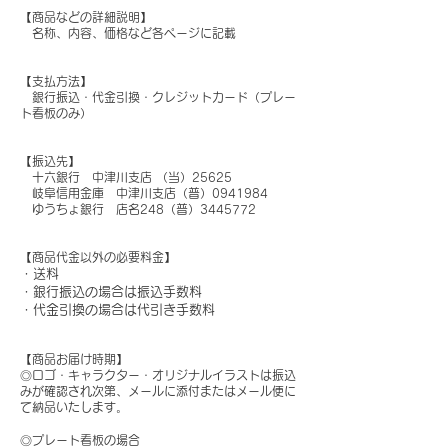
【商品などの詳細説明】
名称、内容、価格など各ページに記載
【支払方法】
銀行振込・代金引換・クレジットカード（プレー
ト看板のみ）
【振込先】
十六銀行 中津川支店 （当）25625
岐阜信用金庫 中津川支店（普）0941984
ゆうちょ銀行 店名248（普）3445772
【商品代金以外の必要料金】
・送料
・銀行振込の場合は振込手数料
・代金引換の場合は代引き手数料
【商品お届け時期】
◎ロゴ・キャラクター・オリジナルイラストは振込
みが確認され次第、メールに添付またはメール便に
て納品いたします。
◎プレート看板の場合