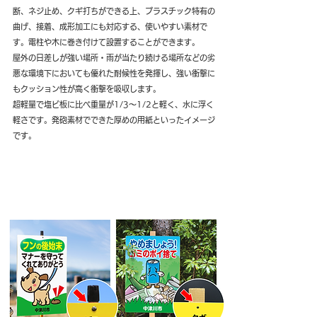
断、ネジ止め、クギ打ちができる上、プラスチック特有の
曲げ、接着、成形加工にも対応する、使いやすい素材で
す。電柱や木に巻き付けて設置することができます。
屋外の日差しが強い場所・雨が当たり続ける場所などの劣
悪な環境下においても優れた耐候性を発揮し、強い衝撃に
もクッション性が高く衝撃を吸収します。
超軽量で塩ビ板に比べ重量が1/3～1/2と軽く、水に浮く
軽さです。発砲素材でできた厚めの用紙といったイメージ
です。
看板設置例