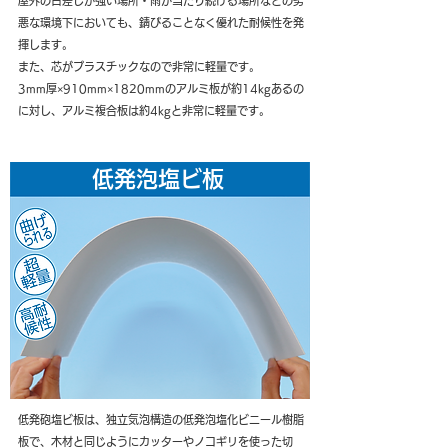
屋外の日差しが強い場所・雨が当たり続ける場所などの劣
悪な環境下においても、錆びることなく優れた耐候性を発
揮します。
また、芯がプラスチックなので非常に軽量です。
3mm厚×910mm×1820mmのアルミ板が約14kgあるの
に対し、アルミ複合板は約4kgと非常に軽量です。
低発泡塩ビ板
低発砲塩ビ板は、独立気泡構造の低発泡塩化ビニール樹脂
板で、木材と同じようにカッターやノコギリを使った切