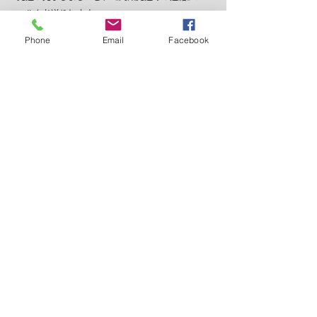
ールをお送りします。
※代金引換でお支払いの場合は、配達員に直接お
Phone
Email
Facebook
支払いください。
20,000円以上のご購入
で送料無料！
銀行
代金
クレジット
カード
振込
引換
電子
ネット
バンク
マネー