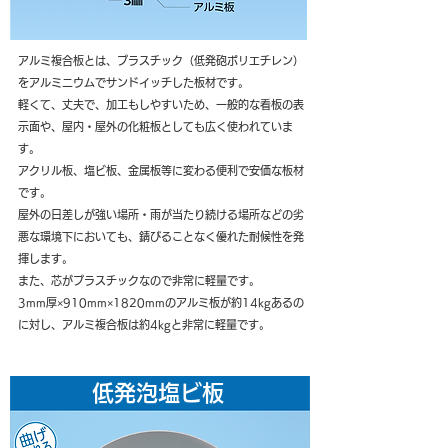
アルミ複合板とは、プラスチック（低発砲ポリエチレン）
をアルミニウムでサンドイッチした板材です。
軽くて、丈夫で、加工もしやすいため、一般的な看板の表
示面や、屋内・屋外の化粧板としても広く使われていま
す。
アクリル板、塩ビ板、金属板等に変わる便利で安価な板材
です。
屋外の日差しが強い場所・雨が当たり続ける場所などの劣
悪な環境下においても、錆びることなく優れた耐候性を発
揮します。
また、芯がプラスチックなので非常に軽量です。
3mm厚×910mm×1820mmのアルミ板が約14kgあるの
に対し、アルミ複合板は約4kgと非常に軽量です。
低発泡塩ビ板