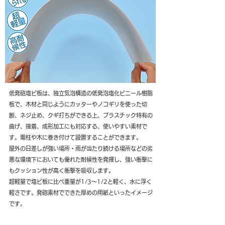
低発砲塩ビ板は、独立気泡構造の低発泡塩化ビニール樹脂
板で、木材と同じようにカッターやノコギリを使った切
断、ネジ止め、クギ打ちができる上、プラスチック特有の
曲げ、接着、成形加工にも対応する、使いやすい素材で
す。電柱や木に巻き付けて設置することができます。
屋外の日差しが強い場所・雨が当たり続ける場所などの劣
悪な環境下においても優れた耐候性を発揮し、強い衝撃に
もクッション性が高く衝撃を吸収します。
超軽量で塩ビ板に比べ重量が1/3～1/2と軽く、水に浮く
軽さです。発砲素材でできた厚めの用紙といったイメージ
です。